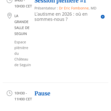
}
Session plénière #1
9H00 -
10H30 CET
Présentateur :
Dr Eric Fombonne
, MD
L’autisme en 2026 : où en

LA
sommes-nous ?
GRANDE
SALLE DE
SEGUIN
Espace
plénière
du
Château
de Seguin
}
Pause
10H30 -
11H00 CET