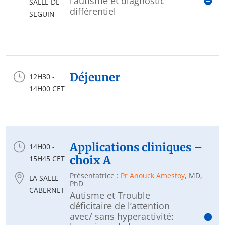
l’autisme et diagnostic
SALLE DE
différentiel
SEGUIN
}
Déjeuner
12H30 -
14H00 CET
}
Applications cliniques –
14H00 -
choix A
15H45 CET
Présentatrice :
Pr Anouck Amestoy
, MD,

LA SALLE
PhD
CABERNET
Autisme et Trouble
déficitaire de l’attention
avec/ sans hyperactivité: