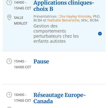
}
Applications cliniques-
14H00 -
choix B
15H45 CET
Présentatrices :
Dre Hayley Vininsky
, PhD,

SALLE
BCBA et
Nathalie Benaroche
, MSc, BCBA
MERLOT
Gestion des
comportements
perturbateurs chez les
enfants autistes
}
Pause
15H45 -
16H00 CET
}
Réseautage Europe-
16H00 -
Canada
17H00 CET