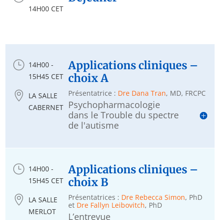
14H00 CET
}
Applications cliniques –
14H00 -
choix A
15H45 CET
Présentatrice :
Dre Dana Tran
, MD, FRCPC

LA SALLE
Psychopharmacologie
CABERNET
dans le Trouble du spectre
de l'autisme
}
Applications cliniques –
14H00 -
choix B
15H45 CET
Présentatrices :
Dre Rebecca Simon
, PhD

LA SALLE
et
Dre Fallyn Leibovitch
, PhD
MERLOT
L’entrevue