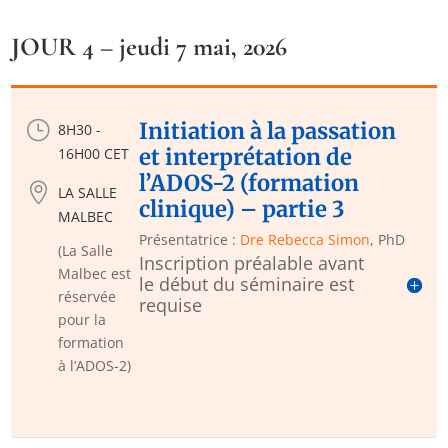
JOUR 4 – jeudi 7 mai, 2026
}
Initiation à la passation
8H30 -
et interprétation de
16H00 CET
l’ADOS-2 (formation

LA SALLE
clinique) – partie 3
MALBEC
Présentatrice :
Dre Rebecca Simon
, PhD
(La Salle
Inscription préalable avant
Malbec est
le début du séminaire est
réservée
requise
pour la
formation
à l’ADOS-2)