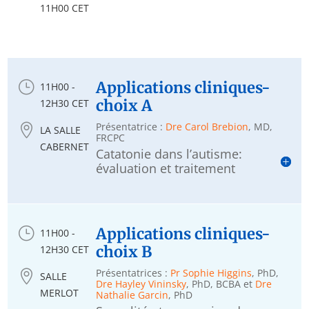
11H00 CET
}
Applications cliniques-
11H00 -
choix A
12H30 CET
Présentatrice :
Dre Carol Brebion
, MD,

LA SALLE
FRCPC
CABERNET
Catatonie dans l’autisme:
évaluation et traitement
}
Applications cliniques-
11H00 -
choix B
12H30 CET
Présentatrices :
Pr Sophie Higgins
, PhD,

SALLE
Dre Hayley Vininsky
, PhD, BCBA et
Dre
MERLOT
Nathalie Garcin
, PhD