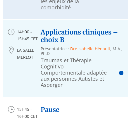
les enjeux de la
comorbidité
}
Applications cliniques –
14H00 -
choix B
15H45 CET
Présentatrice :
Dre Isabelle Hénault
, M.A.,

LA SALLE
Ph.D
MERLOT
Traumas et Thérapie
Cognitivo-
Comportementale adaptée
aux personnes Autistes et
Asperger
}
Pause
15H45 -
16H00 CET