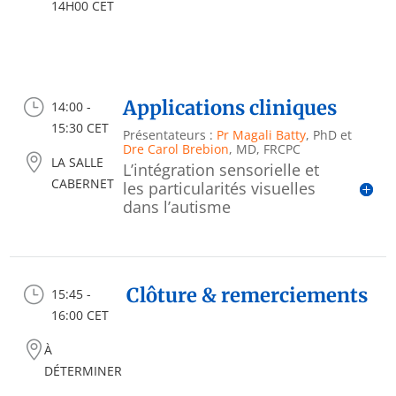
14H00 CET
}
Applications cliniques
14:00 -
15:30 CET
Présentateurs :
Pr Magali Batty
, PhD et
Dre Carol Brebion
, MD, FRCPC

LA SALLE
L’intégration sensorielle et
CABERNET
les particularités visuelles
dans l’autisme
}
Clôture & remerciements
15:45 -
16:00 CET

À
DÉTERMINER