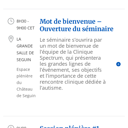
}
Mot de bienvenue –
8H30 -
Ouverture du séminaire
9H00 CET

LA
Le séminaire s’ouvrira par
un mot de bienvenue de
GRANDE
l’équipe de la Clinique
SALLE DE
Spectrum, qui présentera
SEGUIN
les grandes lignes de
l’événement, ses objectifs
Espace
et l’importance de cette
plénière
rencontre clinique dédiée à
du
l’autisme.
Château
de Seguin