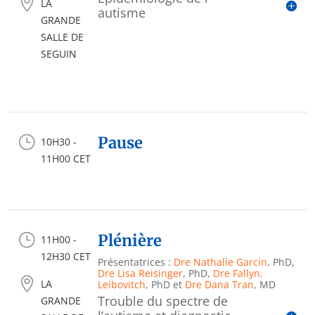

LA
autisme
GRANDE
SALLE DE
SEGUIN
}
Pause
10H30 -
11H00 CET
}
Plénière
11H00 -
12H30 CET
Présentatrices :
Dre Nathalie Garcin
, PhD,
Dre Lisa Reisinger
, PhD,
Dre Fallyn,

LA
Leibovitch
, PhD et
Dre Dana Tran
, MD
Trouble du spectre de
GRANDE