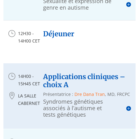
Sexualité et expression de
genre en autisme
}
Déjeuner
12H30 -
14H00 CET
}
Applications cliniques –
14H00 -
choix A
15H45 CET
Présentatrice :
Dre Dana Tran
, MD, FRCPC

LA SALLE
Syndromes génétiques
CABERNET
associés à l’autisme et
tests génétiques