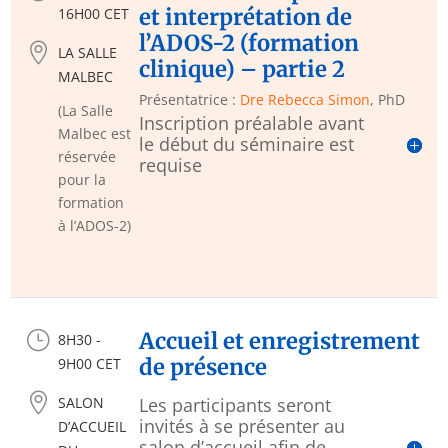
et interprétation de
16H00 CET
l’ADOS-2 (formation

LA SALLE
clinique) – partie 2
MALBEC
Présentatrice :
Dre Rebecca Simon
, PhD
(La Salle
Inscription préalable avant
Malbec est
le début du séminaire est
réservée
requise
pour la
formation
à l’ADOS-2)
}
Accueil et enregistrement
8H30 -
de présence
9H00 CET

SALON
Les participants seront
invités à se présenter au
D’ACCUEIL
salon d’accueil afin de