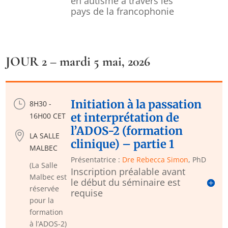
en autisme à travers les
pays de la francophonie
JOUR 2 – mardi 5 mai, 2026
}
Initiation à la passation
8H30 -
et interprétation de
16H00 CET
l’ADOS-2 (formation

LA SALLE
clinique) – partie 1
MALBEC
Présentatrice :
Dre Rebecca Simon
, PhD
(La Salle
Inscription préalable avant
Malbec est
le début du séminaire est
réservée
requise
pour la
formation
à l’ADOS-2)