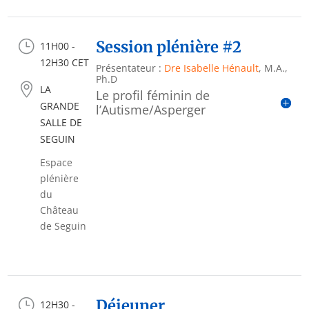
}
Session plénière #2
11H00 -
12H30 CET
Présentateur :
Dre Isabelle Hénault
, M.A.,
Ph.D

LA
Le profil féminin de
GRANDE
l’Autisme/Asperger
SALLE DE
SEGUIN
Espace
plénière
du
Château
de Seguin
}
Déjeuner
12H30 -